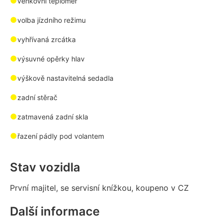
●
venkovní teploměr
●
volba jízdního režimu
●
vyhřívaná zrcátka
●
výsuvné opěrky hlav
●
výškově nastavitelná sedadla
●
zadní stěrač
●
zatmavená zadní skla
●
řazení pádly pod volantem
Stav vozidla
První majitel, se servisní knížkou, koupeno v CZ
Další informace