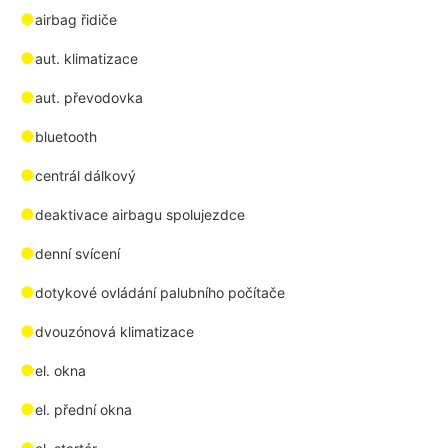
●
airbag řidiče
●
aut. klimatizace
●
aut. převodovka
●
bluetooth
●
centrál dálkový
●
deaktivace airbagu spolujezdce
●
denní svícení
●
dotykové ovládání palubního počítače
●
dvouzónová klimatizace
●
el. okna
●
el. přední okna