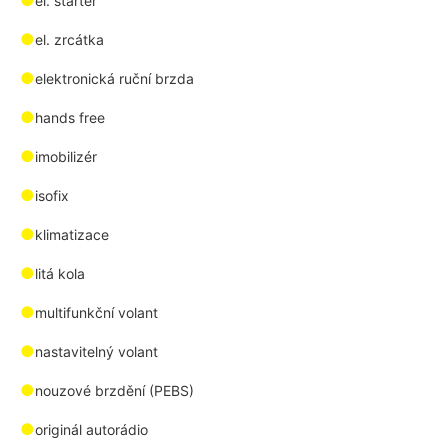
●
el. startér
●
el. zrcátka
●
elektronická ruční brzda
●
hands free
●
imobilizér
●
isofix
●
klimatizace
●
litá kola
●
multifunkční volant
●
nastavitelný volant
●
nouzové brzdění (PEBS)
●
originál autorádio