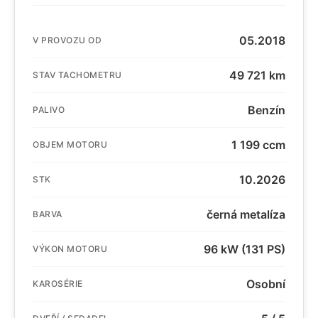
05.2018
V PROVOZU OD
49 721 km
STAV TACHOMETRU
Benzín
PALIVO
1 199 ccm
OBJEM MOTORU
10.2026
STK
černá metalíza
BARVA
96 kW (131 PS)
VÝKON MOTORU
Osobní
KAROSÉRIE