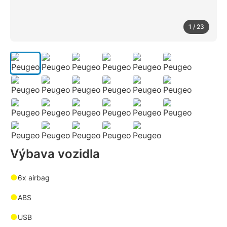
1 / 23
Výbava vozidla
●
6x airbag
●
ABS
●
USB