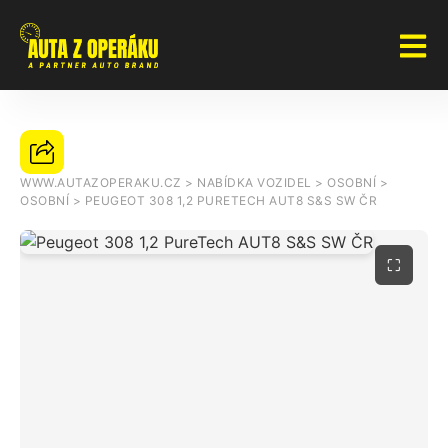
WWW.AUTAZOPERAKU.CZ
>
NABÍDKA VOZIDEL
>
OSOBNÍ
>
OSOBNÍ
>
PEUGEOT 308 1,2 PURETECH AUT8 S&S SW ČR
⛶