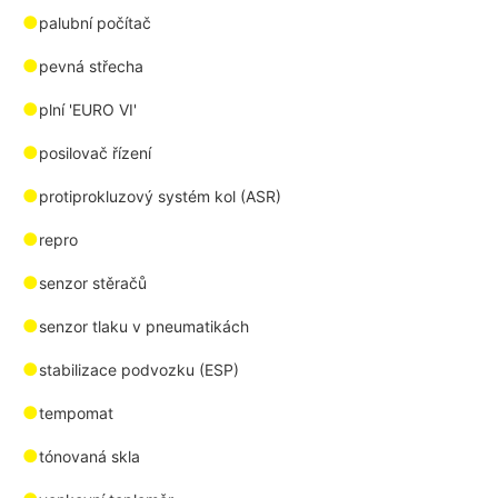
●
palubní počítač
●
pevná střecha
●
plní 'EURO VI'
●
posilovač řízení
●
protiprokluzový systém kol (ASR)
●
repro
●
senzor stěračů
●
senzor tlaku v pneumatikách
●
stabilizace podvozku (ESP)
●
tempomat
●
tónovaná skla