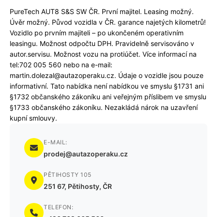
PureTech AUT8 S&S SW ČR. První majitel. Leasing možný.
Úvěr možný. Původ vozidla v ČR. garance najetých kilometrů!
Vozidlo po prvním majiteli – po ukončeném operativním
leasingu. Možnost odpočtu DPH. Pravidelně servisováno v
autor.servisu. Možnost vozu na protiúčet. Více informací na
tel:702 005 560 nebo na e-mail:
martin.dolezal@autazoperaku.cz. Údaje o vozidle jsou pouze
informativní. Tato nabídka není nabídkou ve smyslu §1731 ani
§1732 občanského zákoníku ani veřejným příslibem ve smyslu
§1733 občanského zákoníku. Nezakládá nárok na uzavření
kupní smlouvy.
E-MAIL:
prodej@autazoperaku.cz
PĚTIHOSTY 105
251 67, Pětihosty, ČR
TELEFON: